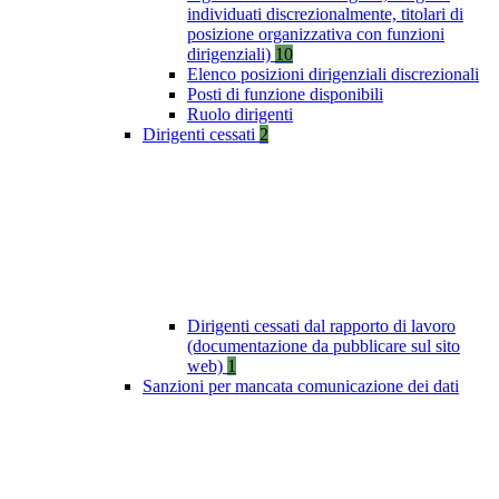
individuati discrezionalmente, titolari di
posizione organizzativa con funzioni
dirigenziali)
10
Elenco posizioni dirigenziali discrezionali
Posti di funzione disponibili
Ruolo dirigenti
Dirigenti cessati
2
Dirigenti cessati dal rapporto di lavoro
(documentazione da pubblicare sul sito
web)
1
Sanzioni per mancata comunicazione dei dati