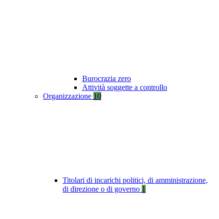
Burocrazia zero
Attività soggette a controllo
Organizzazione
10
Titolari di incarichi politici, di amministrazione,
di direzione o di governo
1