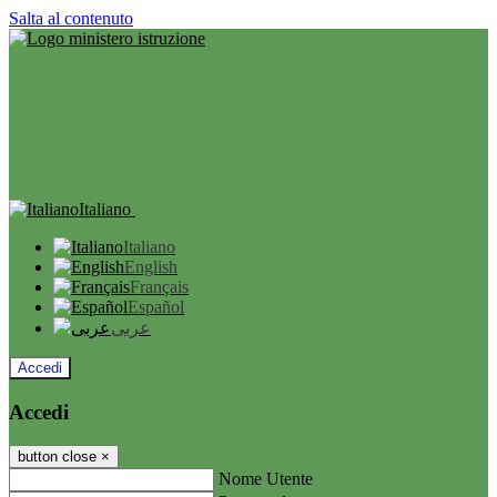
Salta al contenuto
Italiano
Italiano
English
Français
Español
عربى
Accedi
Accedi
button close
×
Nome Utente