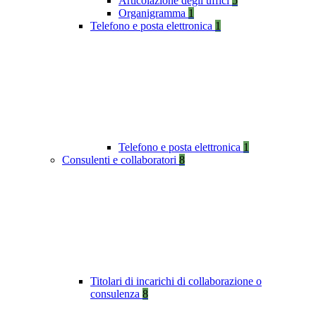
Articolazione degli uffici
5
Organigramma
1
Telefono e posta elettronica
1
Telefono e posta elettronica
1
Consulenti e collaboratori
8
Titolari di incarichi di collaborazione o
consulenza
8