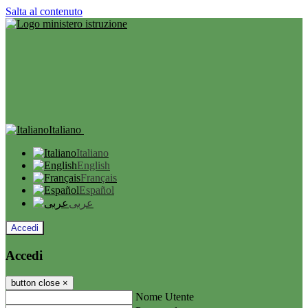
Salta al contenuto
Italiano
Italiano
English
Français
Español
عربى
Accedi
Accedi
button close
×
Nome Utente