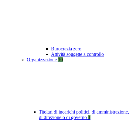
Burocrazia zero
Attività soggette a controllo
Organizzazione
10
Titolari di incarichi politici, di amministrazione,
di direzione o di governo
1