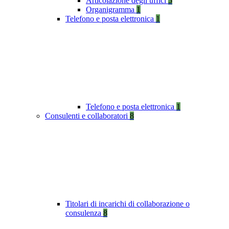
Articolazione degli uffici
5
Organigramma
1
Telefono e posta elettronica
1
Telefono e posta elettronica
1
Consulenti e collaboratori
8
Titolari di incarichi di collaborazione o
consulenza
8