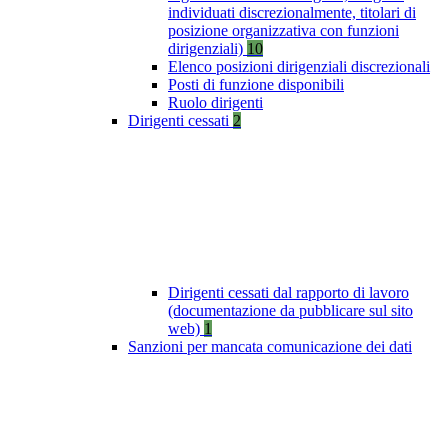
individuati discrezionalmente, titolari di
posizione organizzativa con funzioni
dirigenziali)
10
Elenco posizioni dirigenziali discrezionali
Posti di funzione disponibili
Ruolo dirigenti
Dirigenti cessati
2
Dirigenti cessati dal rapporto di lavoro
(documentazione da pubblicare sul sito
web)
1
Sanzioni per mancata comunicazione dei dati