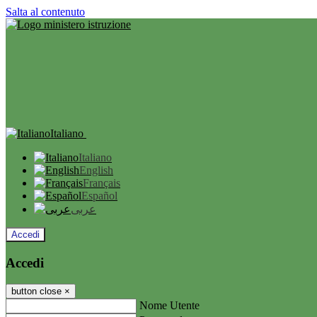
Salta al contenuto
Italiano
Italiano
English
Français
Español
عربى
Accedi
Accedi
button close
×
Nome Utente