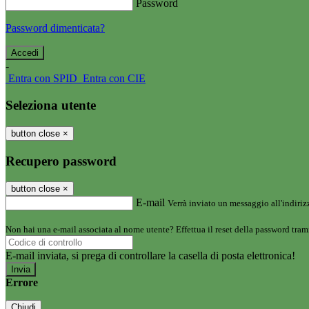
Password
Password dimenticata?
-
Entra con SPID
Entra con CIE
Seleziona utente
button close
×
Recupero password
button close
×
E-mail
Verrà inviato un messaggio all'indirizz
Non hai una e-mail associata al nome utente? Effettua il reset della password tram
E-mail inviata, si prega di controllare la casella di posta elettronica!
Errore
Chiudi