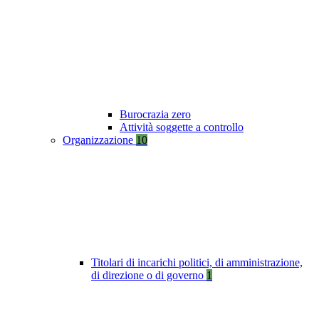
Burocrazia zero
Attività soggette a controllo
Organizzazione
10
Titolari di incarichi politici, di amministrazione,
di direzione o di governo
1