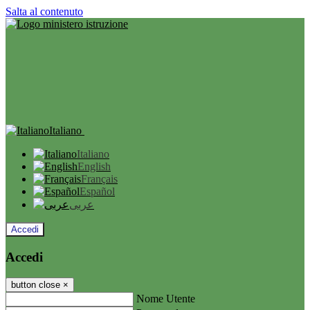
Salta al contenuto
Italiano
Italiano
English
Français
Español
عربى
Accedi
Accedi
button close
×
Nome Utente