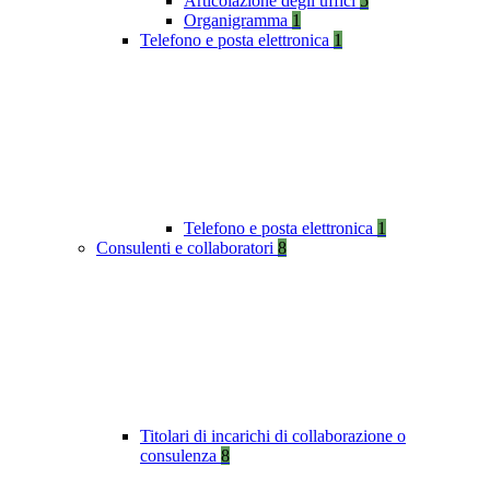
Articolazione degli uffici
5
Organigramma
1
Telefono e posta elettronica
1
Telefono e posta elettronica
1
Consulenti e collaboratori
8
Titolari di incarichi di collaborazione o
consulenza
8