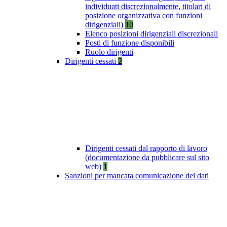
individuati discrezionalmente, titolari di
posizione organizzativa con funzioni
dirigenziali)
10
Elenco posizioni dirigenziali discrezionali
Posti di funzione disponibili
Ruolo dirigenti
Dirigenti cessati
2
Dirigenti cessati dal rapporto di lavoro
(documentazione da pubblicare sul sito
web)
1
Sanzioni per mancata comunicazione dei dati