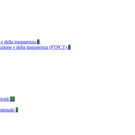
 e della trasparenza
8
rruzione e della trasparenza (PTPCT)
8
tività
23
stionale
1