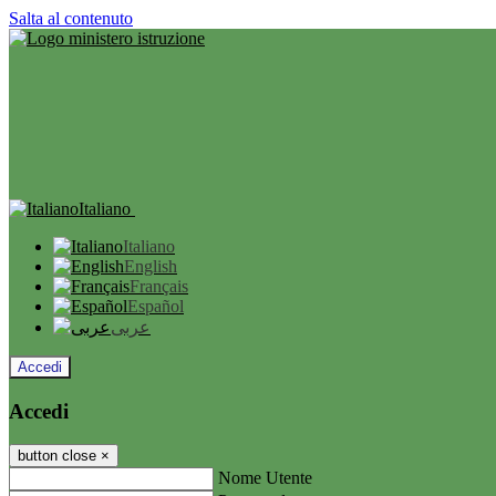
Salta al contenuto
Italiano
Italiano
English
Français
Español
عربى
Accedi
Accedi
button close
×
Nome Utente