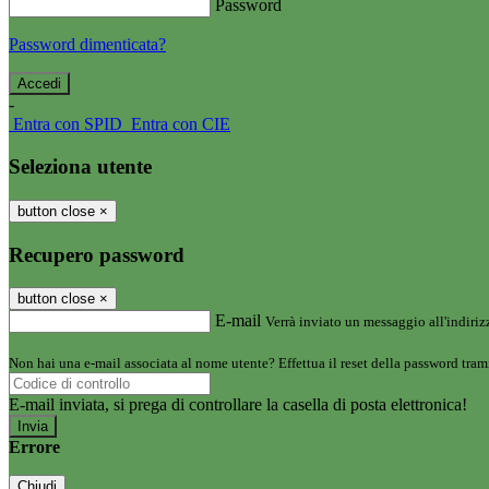
Password
Password dimenticata?
-
Entra con SPID
Entra con CIE
Seleziona utente
button close
×
Recupero password
button close
×
E-mail
Verrà inviato un messaggio all'indirizz
Non hai una e-mail associata al nome utente? Effettua il reset della password tram
E-mail inviata, si prega di controllare la casella di posta elettronica!
Errore
Chiudi