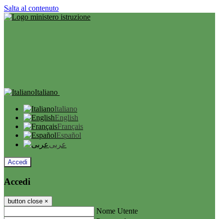
Salta al contenuto
Italiano
Italiano
English
Français
Español
عربى
Accedi
Accedi
button close
×
Nome Utente