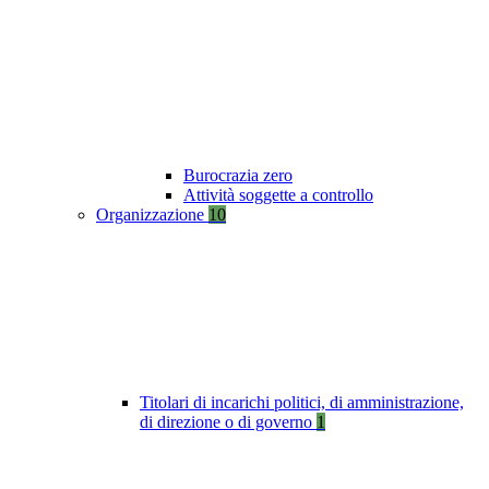
Burocrazia zero
Attività soggette a controllo
Organizzazione
10
Titolari di incarichi politici, di amministrazione,
di direzione o di governo
1