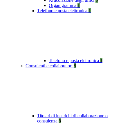
Articolazione degli uffici
5
Organigramma
1
Telefono e posta elettronica
1
Telefono e posta elettronica
1
Consulenti e collaboratori
8
Titolari di incarichi di collaborazione o
consulenza
8