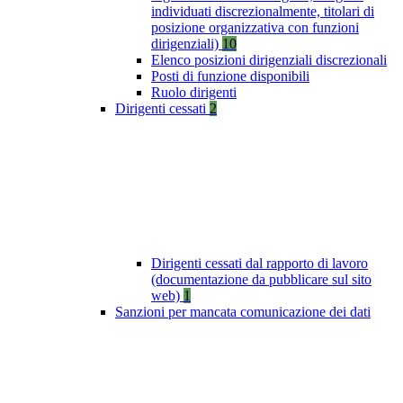
individuati discrezionalmente, titolari di
posizione organizzativa con funzioni
dirigenziali)
10
Elenco posizioni dirigenziali discrezionali
Posti di funzione disponibili
Ruolo dirigenti
Dirigenti cessati
2
Dirigenti cessati dal rapporto di lavoro
(documentazione da pubblicare sul sito
web)
1
Sanzioni per mancata comunicazione dei dati