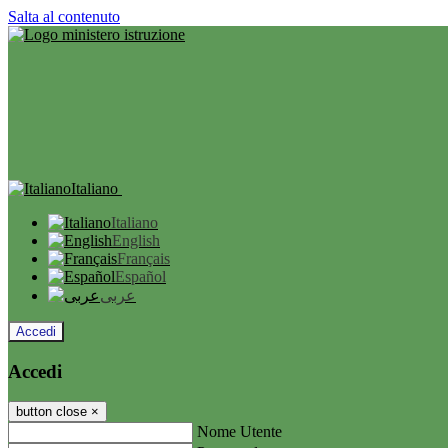
Salta al contenuto
Italiano
Italiano
English
Français
Español
عربى
Accedi
Accedi
button close
×
Nome Utente