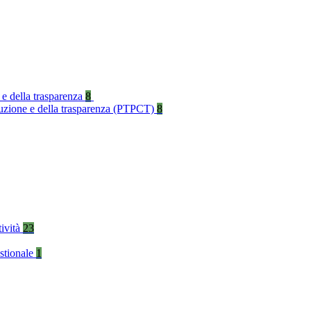
 e della trasparenza
8
rruzione e della trasparenza (PTPCT)
8
tività
23
stionale
1