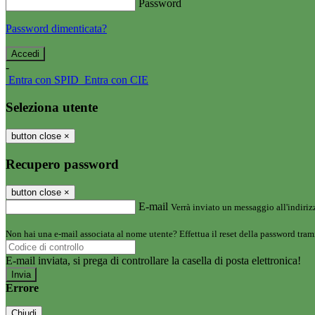
Password
Password dimenticata?
-
Entra con SPID
Entra con CIE
Seleziona utente
button close
×
Recupero password
button close
×
E-mail
Verrà inviato un messaggio all'indirizz
Non hai una e-mail associata al nome utente? Effettua il reset della password tram
E-mail inviata, si prega di controllare la casella di posta elettronica!
Errore
Chiudi