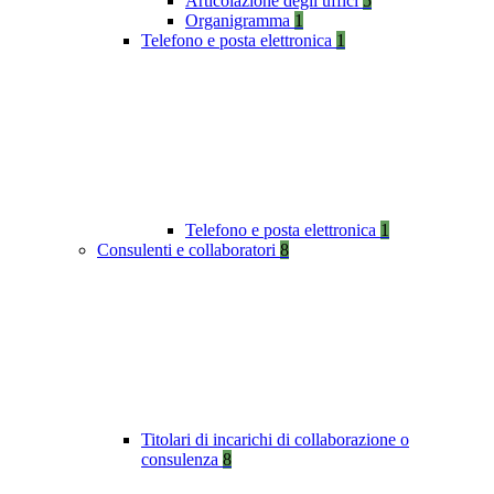
Articolazione degli uffici
5
Organigramma
1
Telefono e posta elettronica
1
Telefono e posta elettronica
1
Consulenti e collaboratori
8
Titolari di incarichi di collaborazione o
consulenza
8