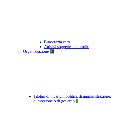
Burocrazia zero
Attività soggette a controllo
Organizzazione
10
Titolari di incarichi politici, di amministrazione,
di direzione o di governo
1