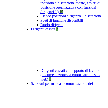
individuati discrezionalmente, titolari di
posizione organizzativa con funzioni
dirigenziali)
10
Elenco posizioni dirigenziali discrezionali
Posti di funzione disponibili
Ruolo dirigenti
Dirigenti cessati
2
Dirigenti cessati dal rapporto di lavoro
(documentazione da pubblicare sul sito
web)
1
Sanzioni per mancata comunicazione dei dati