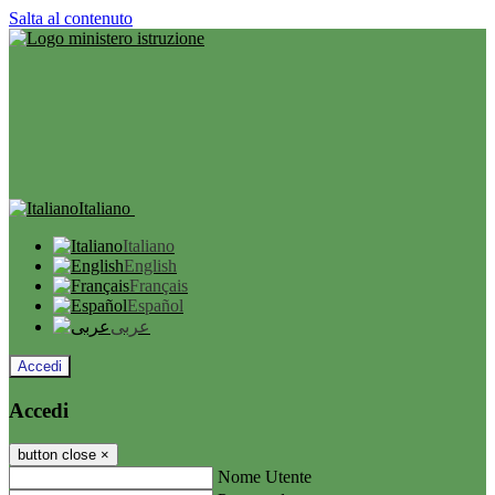
Salta al contenuto
Italiano
Italiano
English
Français
Español
عربى
Accedi
Accedi
button close
×
Nome Utente