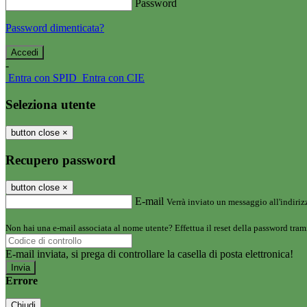
Password
Password dimenticata?
-
Entra con SPID
Entra con CIE
Seleziona utente
button close
×
Recupero password
button close
×
E-mail
Verrà inviato un messaggio all'indirizz
Non hai una e-mail associata al nome utente? Effettua il reset della password tram
E-mail inviata, si prega di controllare la casella di posta elettronica!
Errore
Chiudi