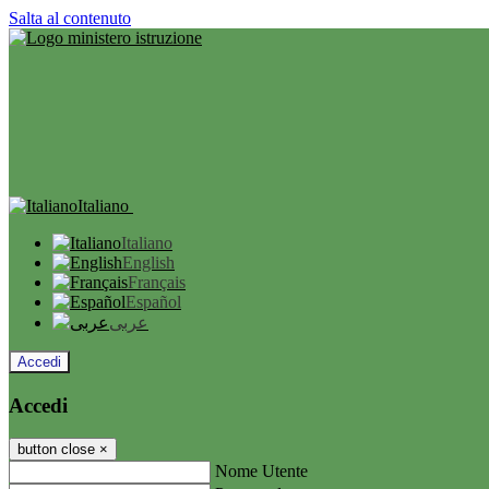
Salta al contenuto
Italiano
Italiano
English
Français
Español
عربى
Accedi
Accedi
button close
×
Nome Utente