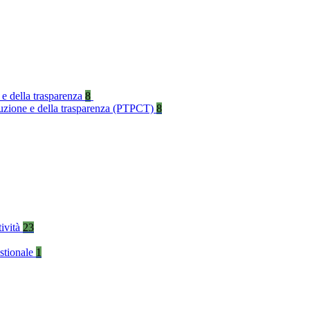
 e della trasparenza
8
rruzione e della trasparenza (PTPCT)
8
tività
23
stionale
1