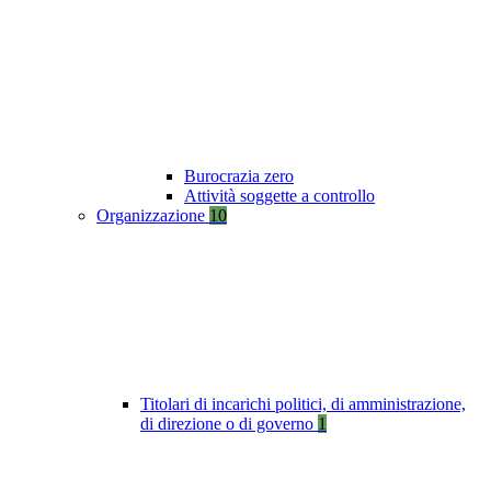
Burocrazia zero
Attività soggette a controllo
Organizzazione
10
Titolari di incarichi politici, di amministrazione,
di direzione o di governo
1