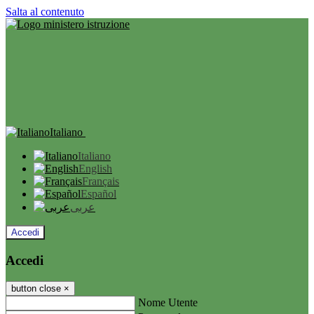
Salta al contenuto
Italiano
Italiano
English
Français
Español
عربى
Accedi
Accedi
button close
×
Nome Utente