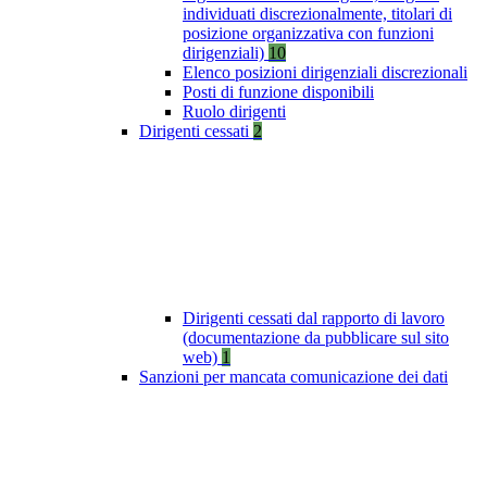
individuati discrezionalmente, titolari di
posizione organizzativa con funzioni
dirigenziali)
10
Elenco posizioni dirigenziali discrezionali
Posti di funzione disponibili
Ruolo dirigenti
Dirigenti cessati
2
Dirigenti cessati dal rapporto di lavoro
(documentazione da pubblicare sul sito
web)
1
Sanzioni per mancata comunicazione dei dati