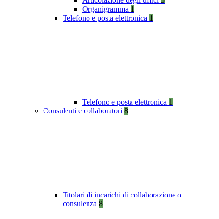
Articolazione degli uffici
5
Organigramma
1
Telefono e posta elettronica
1
Telefono e posta elettronica
1
Consulenti e collaboratori
8
Titolari di incarichi di collaborazione o
consulenza
8