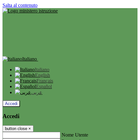
Salta al contenuto
Italiano
Italiano
English
Français
Español
عربى
Accedi
Accedi
button close
×
Nome Utente