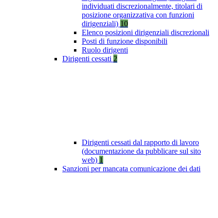
individuati discrezionalmente, titolari di
posizione organizzativa con funzioni
dirigenziali)
10
Elenco posizioni dirigenziali discrezionali
Posti di funzione disponibili
Ruolo dirigenti
Dirigenti cessati
2
Dirigenti cessati dal rapporto di lavoro
(documentazione da pubblicare sul sito
web)
1
Sanzioni per mancata comunicazione dei dati