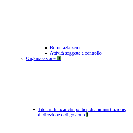
Burocrazia zero
Attività soggette a controllo
Organizzazione
10
Titolari di incarichi politici, di amministrazione,
di direzione o di governo
1