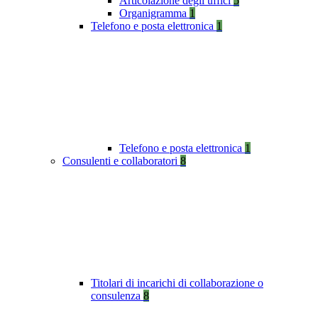
Articolazione degli uffici
5
Organigramma
1
Telefono e posta elettronica
1
Telefono e posta elettronica
1
Consulenti e collaboratori
8
Titolari di incarichi di collaborazione o
consulenza
8