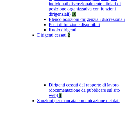
individuati discrezionalmente, titolari di
posizione organizzativa con funzioni
dirigenziali)
10
Elenco posizioni dirigenziali discrezionali
Posti di funzione disponibili
Ruolo dirigenti
Dirigenti cessati
2
Dirigenti cessati dal rapporto di lavoro
(documentazione da pubblicare sul sito
web)
1
Sanzioni per mancata comunicazione dei dati