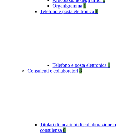
Articolazione degli uffici
5
Organigramma
1
Telefono e posta elettronica
1
Telefono e posta elettronica
1
Consulenti e collaboratori
8
Titolari di incarichi di collaborazione o
consulenza
8