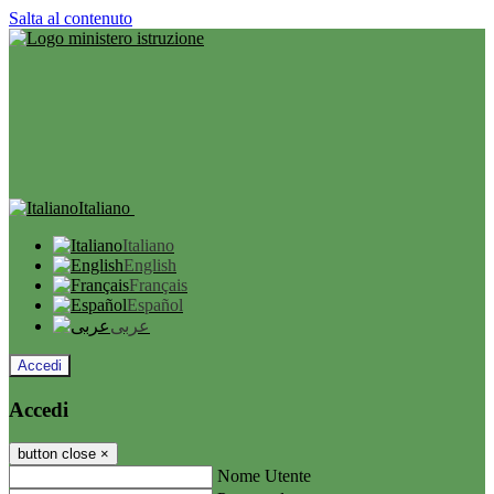
Salta al contenuto
Italiano
Italiano
English
Français
Español
عربى
Accedi
Accedi
button close
×
Nome Utente