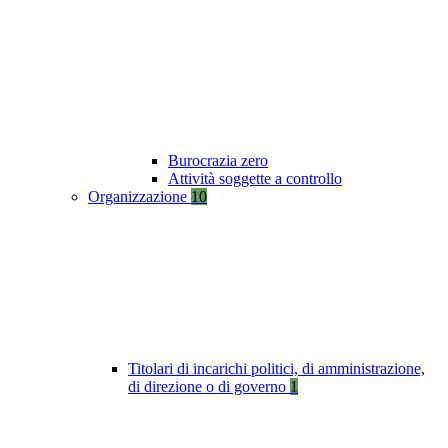
Burocrazia zero
Attività soggette a controllo
Organizzazione
10
Titolari di incarichi politici, di amministrazione,
di direzione o di governo
1