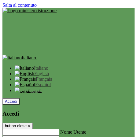
Salta al contenuto
Italiano
Italiano
English
Français
Español
عربى
Accedi
Accedi
button close
×
Nome Utente