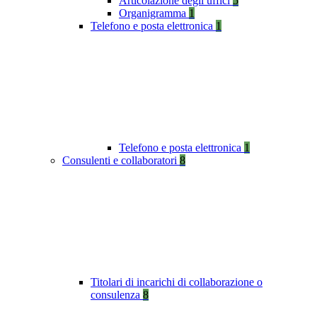
Articolazione degli uffici
5
Organigramma
1
Telefono e posta elettronica
1
Telefono e posta elettronica
1
Consulenti e collaboratori
8
Titolari di incarichi di collaborazione o
consulenza
8