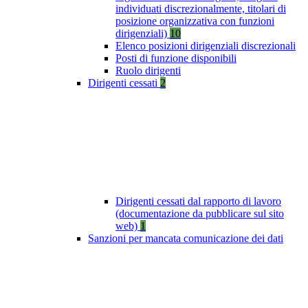
individuati discrezionalmente, titolari di
posizione organizzativa con funzioni
dirigenziali)
10
Elenco posizioni dirigenziali discrezionali
Posti di funzione disponibili
Ruolo dirigenti
Dirigenti cessati
2
Dirigenti cessati dal rapporto di lavoro
(documentazione da pubblicare sul sito
web)
1
Sanzioni per mancata comunicazione dei dati