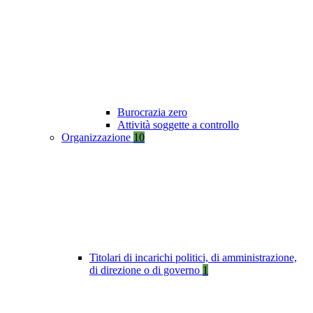
Burocrazia zero
Attività soggette a controllo
Organizzazione
10
Titolari di incarichi politici, di amministrazione,
di direzione o di governo
1