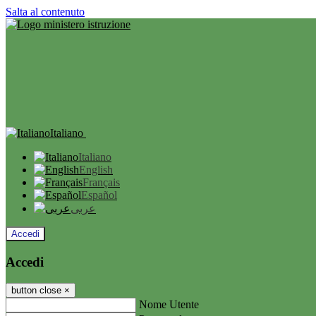
Salta al contenuto
Italiano
Italiano
English
Français
Español
عربى
Accedi
Accedi
button close
×
Nome Utente