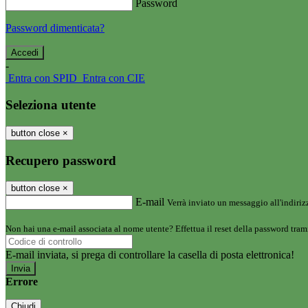
Password
Password dimenticata?
-
Entra con SPID
Entra con CIE
Seleziona utente
button close
×
Recupero password
button close
×
E-mail
Verrà inviato un messaggio all'indirizz
Non hai una e-mail associata al nome utente? Effettua il reset della password tram
E-mail inviata, si prega di controllare la casella di posta elettronica!
Errore
Chiudi