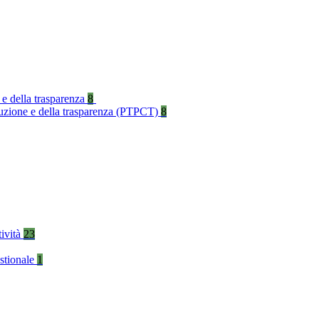
 e della trasparenza
8
rruzione e della trasparenza (PTPCT)
8
tività
23
stionale
1