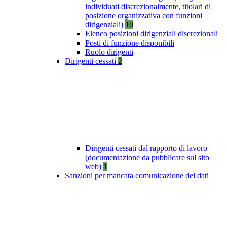
individuati discrezionalmente, titolari di
posizione organizzativa con funzioni
dirigenziali)
10
Elenco posizioni dirigenziali discrezionali
Posti di funzione disponibili
Ruolo dirigenti
Dirigenti cessati
2
Dirigenti cessati dal rapporto di lavoro
(documentazione da pubblicare sul sito
web)
1
Sanzioni per mancata comunicazione dei dati