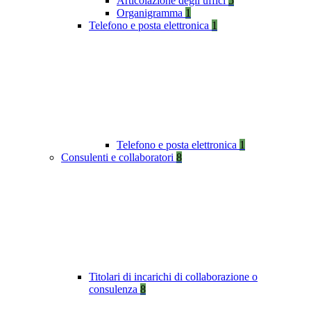
Articolazione degli uffici
5
Organigramma
1
Telefono e posta elettronica
1
Telefono e posta elettronica
1
Consulenti e collaboratori
8
Titolari di incarichi di collaborazione o
consulenza
8