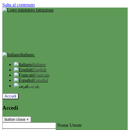
Salta al contenuto
Italiano
Italiano
English
Français
Español
عربى
Accedi
Accedi
button close
×
Nome Utente