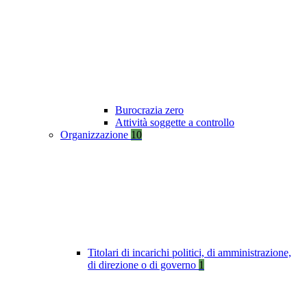
Burocrazia zero
Attività soggette a controllo
Organizzazione
10
Titolari di incarichi politici, di amministrazione,
di direzione o di governo
1