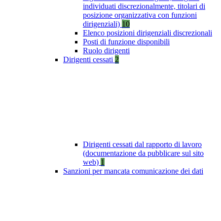
individuati discrezionalmente, titolari di
posizione organizzativa con funzioni
dirigenziali)
10
Elenco posizioni dirigenziali discrezionali
Posti di funzione disponibili
Ruolo dirigenti
Dirigenti cessati
2
Dirigenti cessati dal rapporto di lavoro
(documentazione da pubblicare sul sito
web)
1
Sanzioni per mancata comunicazione dei dati