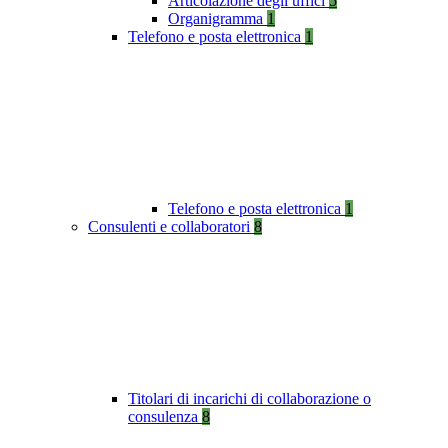
Articolazione degli uffici
5
Organigramma
1
Telefono e posta elettronica
1
Telefono e posta elettronica
1
Consulenti e collaboratori
8
Titolari di incarichi di collaborazione o
consulenza
8