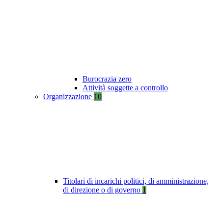
Burocrazia zero
Attività soggette a controllo
Organizzazione
10
Titolari di incarichi politici, di amministrazione,
di direzione o di governo
1