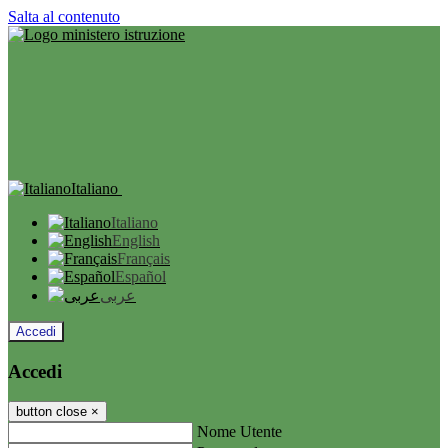
Salta al contenuto
Italiano
Italiano
English
Français
Español
عربى
Accedi
Accedi
button close
×
Nome Utente