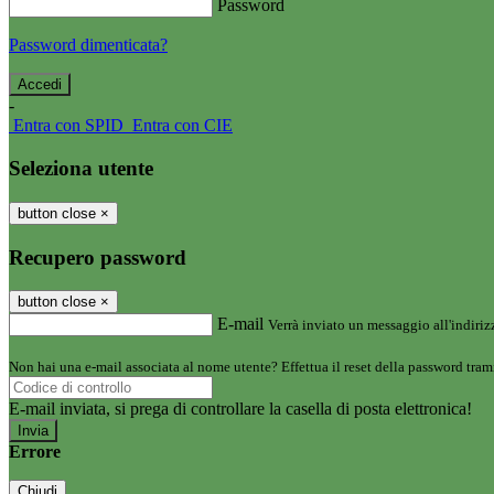
Password
Password dimenticata?
-
Entra con SPID
Entra con CIE
Seleziona utente
button close
×
Recupero password
button close
×
E-mail
Verrà inviato un messaggio all'indirizz
Non hai una e-mail associata al nome utente? Effettua il reset della password tram
E-mail inviata, si prega di controllare la casella di posta elettronica!
Errore
Chiudi