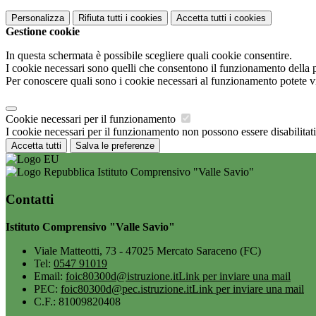
Personalizza
Rifiuta tutti
i cookies
Accetta tutti
i cookies
Gestione cookie
In questa schermata è possibile scegliere quali cookie consentire.
I cookie necessari sono quelli che consentono il funzionamento della pi
Per conoscere quali sono i cookie necessari al funzionamento potete v
Cookie necessari per il funzionamento
I cookie necessari per il funzionamento non possono essere disabilitati.
Accetta tutti
Salva le preferenze
Istituto Comprensivo "Valle Savio"
Contatti
Istituto Comprensivo "Valle Savio"
Viale Matteotti, 73 - 47025 Mercato Saraceno (FC)
Tel:
0547 91019
Email:
foic80300d@istruzione.it
Link per inviare una mail
PEC:
foic80300d@pec.istruzione.it
Link per inviare una mail
C.F.: 81009820408