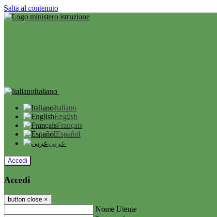
Salta al contenuto
Italiano
Italiano
English
Français
Español
عربى
Accedi
Accedi
button close
×
Nome Utente