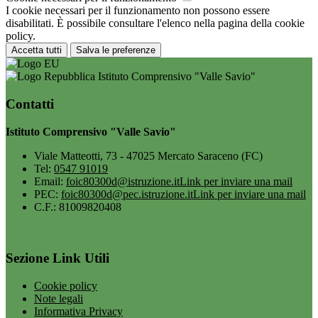
I cookie necessari per il funzionamento non possono essere
disabilitati. È possibile consultare l'elenco nella pagina della cookie
policy.
Accetta tutti
Salva le preferenze
Istituto Comprensivo "Valle Savio"
Contatti
Istituto Comprensivo "Valle Savio"
Viale Matteotti, 73 - 47025 Mercato Saraceno (FC)
Tel:
0547 91019
Email:
foic80300d@istruzione.it
Link per inviare una mail
PEC:
foic80300d@pec.istruzione.it
Link per inviare una mail
C.F.: 81009820408
Sezione Link Utili
Cookie policy
Note legali
Informativa Privacy