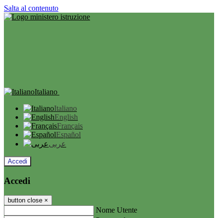
Salta al contenuto
Italiano
Italiano
English
Français
Español
عربى
Accedi
Accedi
button close
×
Nome Utente