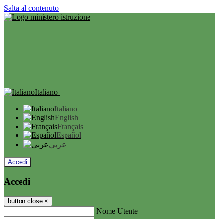
Salta al contenuto
Italiano
Italiano
English
Français
Español
عربى
Accedi
Accedi
button close
×
Nome Utente