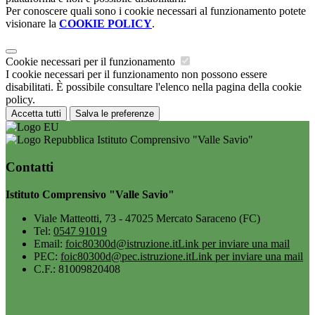
Per conoscere quali sono i cookie necessari al funzionamento potete
visionare la
COOKIE POLICY
.
Cookie necessari per il funzionamento
I cookie necessari per il funzionamento non possono essere
disabilitati. È possibile consultare l'elenco nella pagina della cookie
policy.
Accetta tutti
Salva le preferenze
Istituto Comprensivo "Valle Savio"
Contatti
Istituto Comprensivo "Valle Savio"
Viale Matteotti, 73 - 47025 Mercato Saraceno (FC)
Tel:
0547 91019
Email:
foic80300d@istruzione.it
Link per inviare una mail
PEC:
foic80300d@pec.istruzione.it
Link per inviare una mail
C.F.: 81009820408