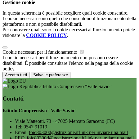
Gestione cookie
In questa schermata è possibile scegliere quali cookie consentire.
I cookie necessari sono quelli che consentono il funzionamento della
piattaforma e non è possibile disabilitarli.
Per conoscere quali sono i cookie necessari al funzionamento potete
visionare la
COOKIE POLICY
.
Cookie necessari per il funzionamento
I cookie necessari per il funzionamento non possono essere
disabilitati. È possibile consultare l'elenco nella pagina della cookie
policy.
Accetta tutti
Salva le preferenze
Istituto Comprensivo "Valle Savio"
Contatti
Istituto Comprensivo "Valle Savio"
Viale Matteotti, 73 - 47025 Mercato Saraceno (FC)
Tel:
0547 91019
Email:
foic80300d@istruzione.it
Link per inviare una mail
PEC:
foic80300d@pec.istruzione.it
Link per inviare una mail