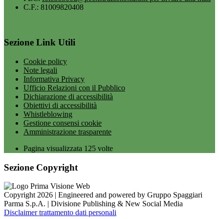
C.F.: 81009820408
Sezione Link Utili
Cookie policy
Note legali
Informativa Privacy
Ufficio Relazioni con il Pubblico
Dichiarazione di accessibilità
Obiettivi di accessibilità
Whistleblowing
Gestione consensi cookie
Amministrazione trasparente
Pagina visualizzata
125
volte
Sezione Copyright
Copyright 2026 | Engineered and powered by Gruppo Spaggiari
Parma S.p.A. | Divisione Publishing & New Social Media
Disclaimer trattamento dati personali