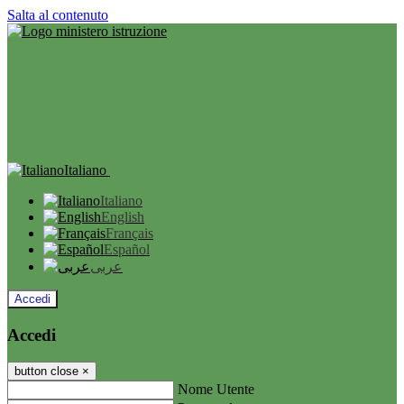
Salta al contenuto
Italiano
Italiano
English
Français
Español
عربى
Accedi
Accedi
button close
×
Nome Utente