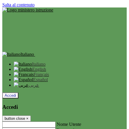
Salta al contenuto
Italiano
Italiano
English
Français
Español
عربى
Accedi
Accedi
button close
×
Nome Utente