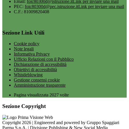
Email:
foic80300d@istruzione.it
Link per inviare una mail
PEC:
foic80300d@pec.istruzione.it
Link per inviare una mail
C.F.: 81009820408
Sezione Link Utili
Cookie policy
Note legali
Informativa Privacy
Ufficio Relazioni con il Pubblico
Dichiarazione di accessibilità
Obiettivi di accessibilità
Whistleblowing
Gestione consensi cookie
Amministrazione trasparente
Pagina visualizzata
2027
volte
Sezione Copyright
Copyright 2026 | Engineered and powered by Gruppo Spaggiari
Parma S.p.A. | Divisione Publishing & New Social Media