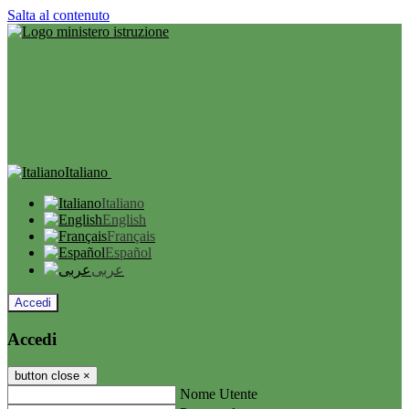
Salta al contenuto
Italiano
Italiano
English
Français
Español
عربى
Accedi
Accedi
button close
×
Nome Utente