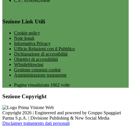
C.F.: 81009820408
Sezione Link Utili
Cookie policy
Note legali
Informativa Privacy
Ufficio Relazioni con il Pubblico
Dichiarazione di accessibilità
Obiettivi di accessibilità
Whistleblowing
Gestione consensi cookie
Amministrazione trasparente
Pagina visualizzata
1662
volte
Sezione Copyright
Copyright 2026 | Engineered and powered by Gruppo Spaggiari
Parma S.p.A. | Divisione Publishing & New Social Media
Disclaimer trattamento dati personali