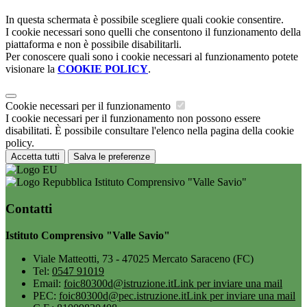
In questa schermata è possibile scegliere quali cookie consentire.
I cookie necessari sono quelli che consentono il funzionamento della
piattaforma e non è possibile disabilitarli.
Per conoscere quali sono i cookie necessari al funzionamento potete
visionare la
COOKIE POLICY
.
Cookie necessari per il funzionamento
I cookie necessari per il funzionamento non possono essere
disabilitati. È possibile consultare l'elenco nella pagina della cookie
policy.
Accetta tutti
Salva le preferenze
Istituto Comprensivo "Valle Savio"
Contatti
Istituto Comprensivo "Valle Savio"
Viale Matteotti, 73 - 47025 Mercato Saraceno (FC)
Tel:
0547 91019
Email:
foic80300d@istruzione.it
Link per inviare una mail
PEC:
foic80300d@pec.istruzione.it
Link per inviare una mail