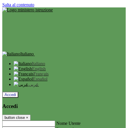
Salta al contenuto
Italiano
Italiano
English
Français
Español
عربى
Accedi
Accedi
button close
×
Nome Utente