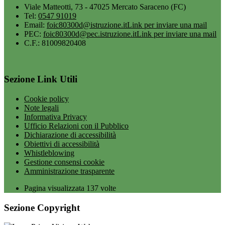
Viale Matteotti, 73 - 47025 Mercato Saraceno (FC)
Tel:
0547 91019
Email:
foic80300d@istruzione.it
Link per inviare una mail
PEC:
foic80300d@pec.istruzione.it
Link per inviare una mail
C.F.: 81009820408
Sezione Link Utili
Cookie policy
Note legali
Informativa Privacy
Ufficio Relazioni con il Pubblico
Dichiarazione di accessibilità
Obiettivi di accessibilità
Whistleblowing
Gestione consensi cookie
Amministrazione trasparente
Pagina visualizzata
137
volte
Sezione Copyright