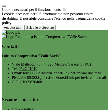
Cookie necessari per il funzionamento
I cookie necessari per il funzionamento non possono essere
disabilitati. È possibile consultare l'elenco nella pagina della cookie
policy.
Accetta tutti
Salva le preferenze
Istituto Comprensivo "Valle Savio"
Contatti
Istituto Comprensivo "Valle Savio"
Viale Matteotti, 73 - 47025 Mercato Saraceno (FC)
Tel:
0547 91019
Email:
foic80300d@istruzione.it
Link per inviare una mail
PEC:
foic80300d@pec.istruzione.it
Link per inviare una mail
C.F.: 81009820408
Sezione Link Utili
Cookie policy