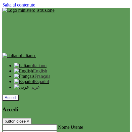
Salta al contenuto
Italiano
Italiano
English
Français
Español
عربى
Accedi
Accedi
button close
×
Nome Utente