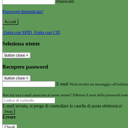
Password
Password dimenticata?
-
Entra con SPID
Entra con CIE
Seleziona utente
button close
×
Recupero password
button close
×
E-mail
Verrà inviato un messaggio all'indirizz
Non hai una e-mail associata al nome utente? Effettua il reset della password tram
E-mail inviata, si prega di controllare la casella di posta elettronica!
Errore
Chiudi