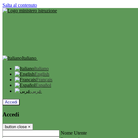
Salta al contenuto
Italiano
Italiano
English
Français
Español
عربى
Accedi
Accedi
button close
×
Nome Utente