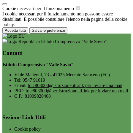
Cookie necessari per il funzionamento
I cookie necessari per il funzionamento non possono essere
disabilitati. È possibile consultare l'elenco nella pagina della cookie
policy.
Accetta tutti
Salva le preferenze
Istituto Comprensivo "Valle Savio"
Contatti
Istituto Comprensivo "Valle Savio"
Viale Matteotti, 73 - 47025 Mercato Saraceno (FC)
Tel:
0547 91019
Email:
foic80300d@istruzione.it
Link per inviare una mail
PEC:
foic80300d@pec.istruzione.it
Link per inviare una mail
C.F.: 81009820408
Sezione Link Utili
Cookie policy