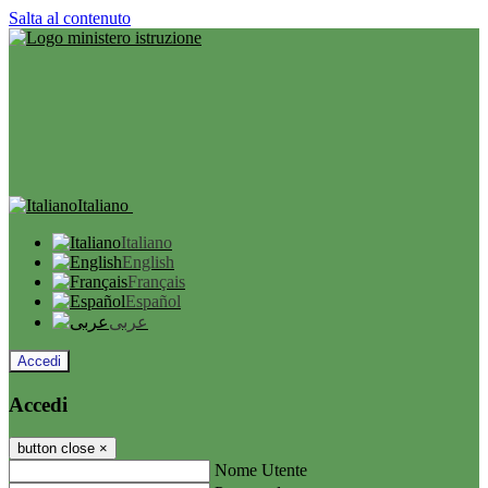
Salta al contenuto
Italiano
Italiano
English
Français
Español
عربى
Accedi
Accedi
button close
×
Nome Utente