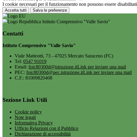
I cookie necessari per il funzionamento non possono essere disabilitati.
Accetta tutti
Salva le preferenze
Istituto Comprensivo "Valle Savio"
Contatti
Istituto Comprensivo "Valle Savio"
Viale Matteotti, 73 - 47025 Mercato Saraceno (FC)
Tel:
0547 91019
Email:
foic80300d@istruzione.it
Link per inviare una mail
PEC:
foic80300d@pec.istruzione.it
Link per inviare una mail
C.F.: 81009820408
Sezione Link Utili
Cookie policy
Note legali
Informativa Privacy
Ufficio Relazioni con il Pubblico
Dichiarazione di accessibilità