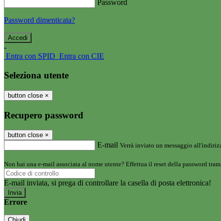
Password
Password dimenticata?
-
Entra con SPID
Entra con CIE
Seleziona utente
button close
×
Recupero password
button close
×
E-mail
Verrà inviato un messaggio all'indirizz
Non hai una e-mail associata al nome utente? Effettua il reset della password tram
E-mail inviata, si prega di controllare la casella di posta elettronica!
Errore
Chiudi