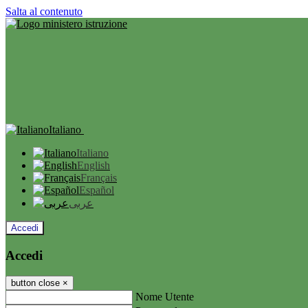
Salta al contenuto
Italiano
Italiano
English
Français
Español
عربى
Accedi
Accedi
button close
×
Nome Utente