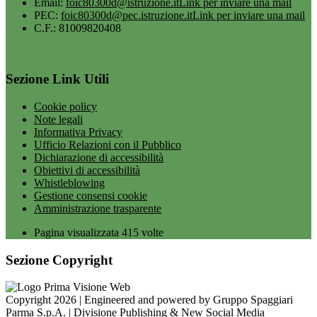
Email:
foic80300d@istruzione.it
Link per inviare una mail
PEC:
foic80300d@pec.istruzione.it
Link per inviare una mail
C.F.: 81009820408
Sezione Link Utili
Cookie policy
Note legali
Informativa Privacy
Ufficio Relazioni con il Pubblico
Dichiarazione di accessibilità
Obiettivi di accessibilità
Whistleblowing
Gestione consensi cookie
Amministrazione trasparente
Pagina visualizzata
415
volte
Sezione Copyright
Copyright 2026 | Engineered and powered by Gruppo Spaggiari
Parma S.p.A. | Divisione Publishing & New Social Media