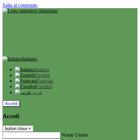
Salta al contenuto
Italiano
Italiano
English
Français
Español
عربى
Accedi
Accedi
button close
×
Nome Utente