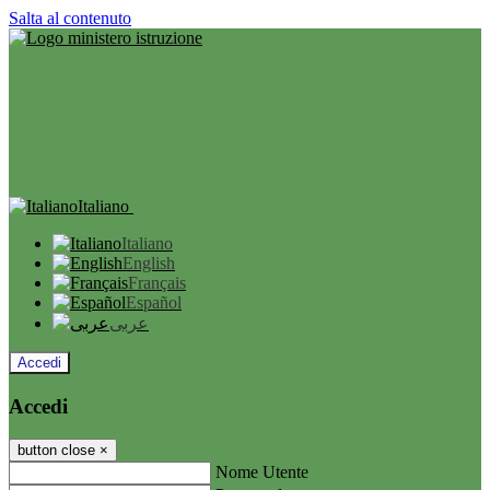
Salta al contenuto
Italiano
Italiano
English
Français
Español
عربى
Accedi
Accedi
button close
×
Nome Utente