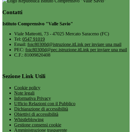
Istituto Comprensivo "Valle Savio"
Contatti
Istituto Comprensivo "Valle Savio"
Viale Matteotti, 73 - 47025 Mercato Saraceno (FC)
Tel:
0547 91019
Email:
foic80300d@istruzione.it
Link per inviare una mail
PEC:
foic80300d@pec.istruzione.it
Link per inviare una mail
C.F.: 81009820408
Sezione Link Utili
Cookie policy
Note legali
Informativa Privacy
Ufficio Relazioni con il Pubblico
Dichiarazione di accessibilità
Obiettivi di accessibilità
Whistleblowing
Gestione consensi cookie
Amministrazione trasparente