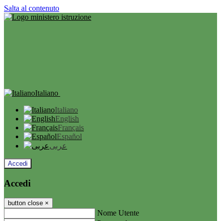
Salta al contenuto
Italiano
Italiano
English
Français
Español
عربى
Accedi
Accedi
button close
×
Nome Utente