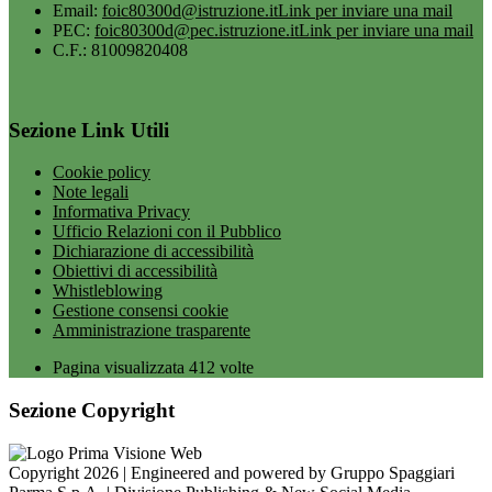
Email:
foic80300d@istruzione.it
Link per inviare una mail
PEC:
foic80300d@pec.istruzione.it
Link per inviare una mail
C.F.: 81009820408
Sezione Link Utili
Cookie policy
Note legali
Informativa Privacy
Ufficio Relazioni con il Pubblico
Dichiarazione di accessibilità
Obiettivi di accessibilità
Whistleblowing
Gestione consensi cookie
Amministrazione trasparente
Pagina visualizzata
412
volte
Sezione Copyright
Copyright 2026 | Engineered and powered by Gruppo Spaggiari