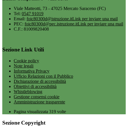
Viale Matteotti, 73 - 47025 Mercato Saraceno (FC)
Tel:
0547 91019
Email:
foic80300d@istruzione.it
Link per inviare una mail
PEC:
foic80300d@pec.istruzione.it
Link per inviare una mail
C.F.: 81009820408
Sezione Link Utili
Cookie policy
Note legali
Informativa Privacy
Ufficio Relazioni con il Pubblico
Dichiarazione di accessibilità
Obiettivi di accessibilità
Whistleblowing
Gestione consensi cookie
Amministrazione trasparente
Pagina visualizzata
319
volte
Sezione Copyright