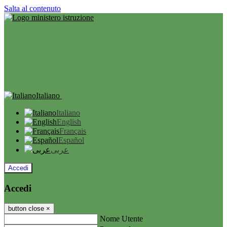
Salta al contenuto
Italiano
Italiano
English
Français
Español
عربى
Accedi
Accedi
button close
×
Nome Utente