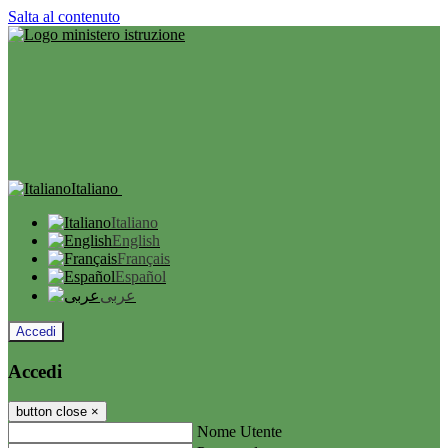
Salta al contenuto
Italiano
Italiano
English
Français
Español
عربى
Accedi
Accedi
button close
×
Nome Utente