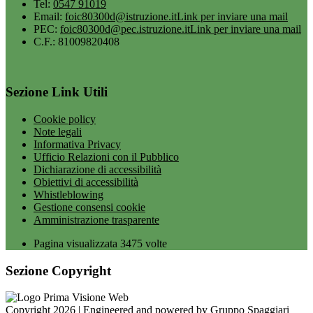
Tel:
0547 91019
Email:
foic80300d@istruzione.it
Link per inviare una mail
PEC:
foic80300d@pec.istruzione.it
Link per inviare una mail
C.F.: 81009820408
Sezione Link Utili
Cookie policy
Note legali
Informativa Privacy
Ufficio Relazioni con il Pubblico
Dichiarazione di accessibilità
Obiettivi di accessibilità
Whistleblowing
Gestione consensi cookie
Amministrazione trasparente
Pagina visualizzata
3475
volte
Sezione Copyright
Copyright 2026 | Engineered and powered by Gruppo Spaggiari