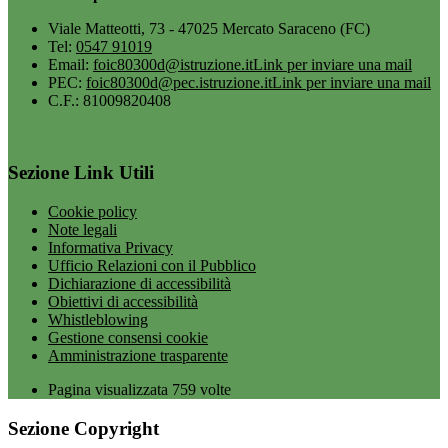
Viale Matteotti, 73 - 47025 Mercato Saraceno (FC)
Tel:
0547 91019
Email:
foic80300d@istruzione.it
Link per inviare una mail
PEC:
foic80300d@pec.istruzione.it
Link per inviare una mail
C.F.: 81009820408
Sezione Link Utili
Cookie policy
Note legali
Informativa Privacy
Ufficio Relazioni con il Pubblico
Dichiarazione di accessibilità
Obiettivi di accessibilità
Whistleblowing
Gestione consensi cookie
Amministrazione trasparente
Pagina visualizzata
759
volte
Sezione Copyright