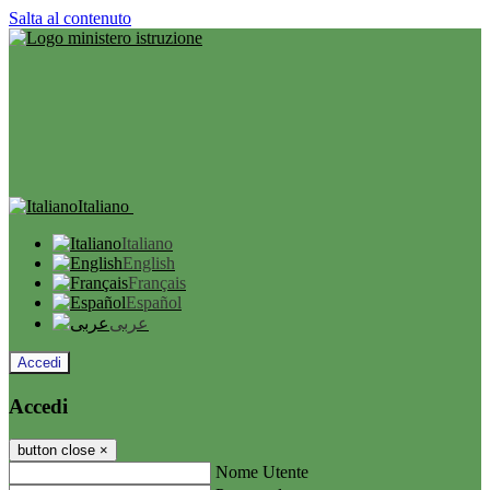
Salta al contenuto
Italiano
Italiano
English
Français
Español
عربى
Accedi
Accedi
button close
×
Nome Utente