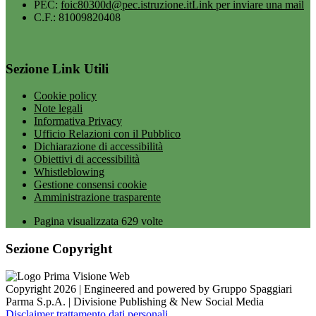
PEC:
foic80300d@pec.istruzione.it
Link per inviare una mail
C.F.: 81009820408
Sezione Link Utili
Cookie policy
Note legali
Informativa Privacy
Ufficio Relazioni con il Pubblico
Dichiarazione di accessibilità
Obiettivi di accessibilità
Whistleblowing
Gestione consensi cookie
Amministrazione trasparente
Pagina visualizzata
629
volte
Sezione Copyright
Copyright 2026 | Engineered and powered by Gruppo Spaggiari
Parma S.p.A. | Divisione Publishing & New Social Media
Disclaimer trattamento dati personali