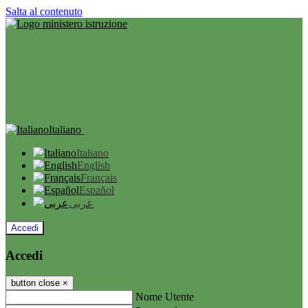
Salta al contenuto
Italiano
Italiano
English
Français
Español
عربى
Accedi
Accedi
button close
×
Nome Utente