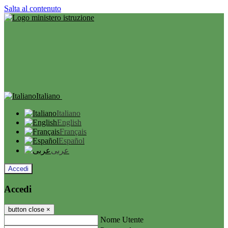
Salta al contenuto
Italiano
Italiano
English
Français
Español
عربى
Accedi
Accedi
button close
×
Nome Utente