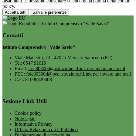
disabilitati. È possibile consultare l'elenco nella pagina della cookie
policy.
Accetta tutti
Salva le preferenze
Istituto Comprensivo "Valle Savio"
Contatti
Istituto Comprensivo "Valle Savio"
Viale Matteotti, 73 - 47025 Mercato Saraceno (FC)
Tel:
0547 91019
Email:
foic80300d@istruzione.it
Link per inviare una mail
PEC:
foic80300d@pec.istruzione.it
Link per inviare una mail
C.F.: 81009820408
Sezione Link Utili
Cookie policy
Note legali
Informativa Privacy
Ufficio Relazioni con il Pubblico
Dichiarazione di accessibilità