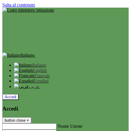
Salta al contenuto
Italiano
Italiano
English
Français
Español
عربى
Accedi
Accedi
button close
×
Nome Utente