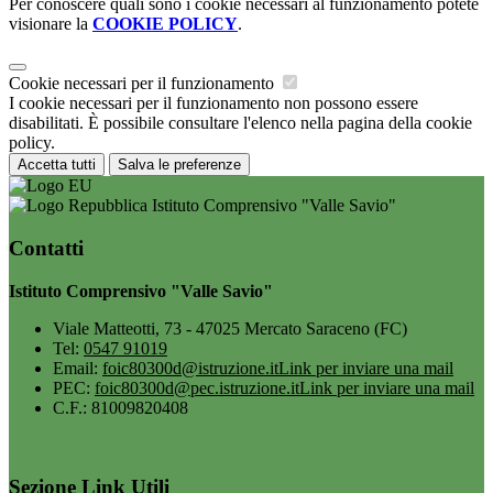
Per conoscere quali sono i cookie necessari al funzionamento potete
visionare la
COOKIE POLICY
.
Cookie necessari per il funzionamento
I cookie necessari per il funzionamento non possono essere
disabilitati. È possibile consultare l'elenco nella pagina della cookie
policy.
Accetta tutti
Salva le preferenze
Istituto Comprensivo "Valle Savio"
Contatti
Istituto Comprensivo "Valle Savio"
Viale Matteotti, 73 - 47025 Mercato Saraceno (FC)
Tel:
0547 91019
Email:
foic80300d@istruzione.it
Link per inviare una mail
PEC:
foic80300d@pec.istruzione.it
Link per inviare una mail
C.F.: 81009820408
Sezione Link Utili