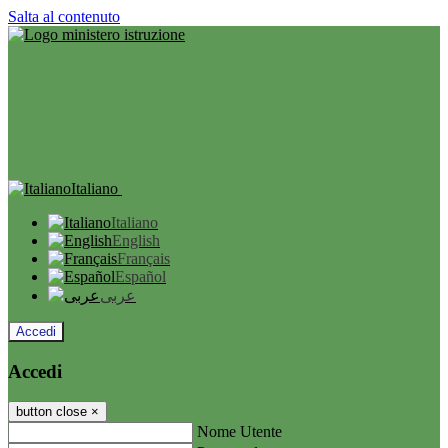
Salta al contenuto
Italiano
Italiano
English
Français
Español
عربى
Accedi
Accedi
button close
×
Nome Utente