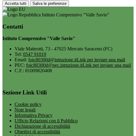
Accetta tutti
Salva le preferenze
Istituto Comprensivo "Valle Savio"
Contatti
Istituto Comprensivo "Valle Savio"
Viale Matteotti, 73 - 47025 Mercato Saraceno (FC)
Tel:
0547 91019
Email:
foic80300d@istruzione.it
Link per inviare una mail
PEC:
foic80300d@pec.istruzione.it
Link per inviare una mail
C.F.: 81009820408
Sezione Link Utili
Cookie policy
Note legali
Informativa Privacy
Ufficio Relazioni con il Pubblico
Dichiarazione di accessibilità
Obiettivi di accessibilità