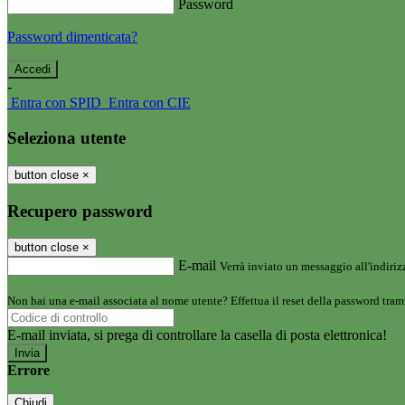
Password
Password dimenticata?
-
Entra con SPID
Entra con CIE
Seleziona utente
button close
×
Recupero password
button close
×
E-mail
Verrà inviato un messaggio all'indirizz
Non hai una e-mail associata al nome utente? Effettua il reset della password tram
E-mail inviata, si prega di controllare la casella di posta elettronica!
Errore
Chiudi