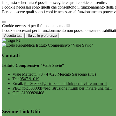
In questa schermata è possibile scegliere quali cookie consentire.
I cookie necessari sono quelli che consentono il funzionamento della pi
Per conoscere quali sono i cookie necessari al funzionamento potete v
Cookie necessari per il funzionamento
I cookie necessari per il funzionamento non possono essere disabilitati.
Accetta tutti
Salva le preferenze
Istituto Comprensivo "Valle Savio"
Contatti
Istituto Comprensivo "Valle Savio"
Viale Matteotti, 73 - 47025 Mercato Saraceno (FC)
Tel:
0547 91019
Email:
foic80300d@istruzione.it
Link per inviare una mail
PEC:
foic80300d@pec.istruzione.it
Link per inviare una mail
C.F.: 81009820408
Sezione Link Utili