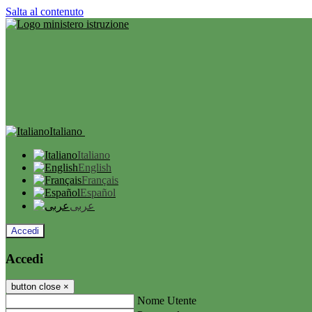
Salta al contenuto
Italiano
Italiano
English
Français
Español
عربى
Accedi
Accedi
button close
×
Nome Utente