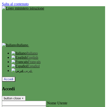
Salta al contenuto
Italiano
Italiano
English
Français
Español
عربى
Accedi
Accedi
button close
×
Nome Utente