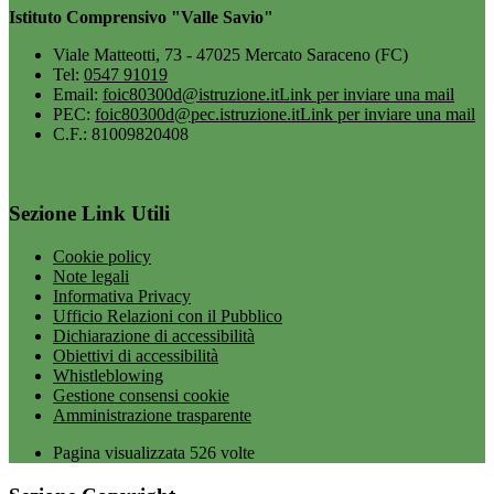
Istituto Comprensivo "Valle Savio"
Viale Matteotti, 73 - 47025 Mercato Saraceno (FC)
Tel:
0547 91019
Email:
foic80300d@istruzione.it
Link per inviare una mail
PEC:
foic80300d@pec.istruzione.it
Link per inviare una mail
C.F.: 81009820408
Sezione Link Utili
Cookie policy
Note legali
Informativa Privacy
Ufficio Relazioni con il Pubblico
Dichiarazione di accessibilità
Obiettivi di accessibilità
Whistleblowing
Gestione consensi cookie
Amministrazione trasparente
Pagina visualizzata
526
volte