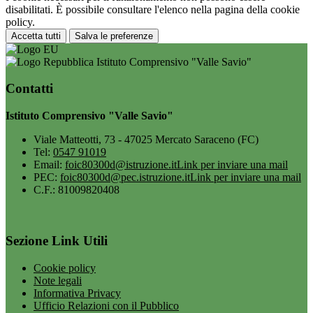
disabilitati. È possibile consultare l'elenco nella pagina della cookie
policy.
Accetta tutti
Salva le preferenze
Istituto Comprensivo "Valle Savio"
Contatti
Istituto Comprensivo "Valle Savio"
Viale Matteotti, 73 - 47025 Mercato Saraceno (FC)
Tel:
0547 91019
Email:
foic80300d@istruzione.it
Link per inviare una mail
PEC:
foic80300d@pec.istruzione.it
Link per inviare una mail
C.F.: 81009820408
Sezione Link Utili
Cookie policy
Note legali
Informativa Privacy
Ufficio Relazioni con il Pubblico