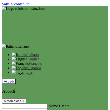
Salta al contenuto
Italiano
Italiano
English
Français
Español
عربى
Accedi
Accedi
button close
×
Nome Utente