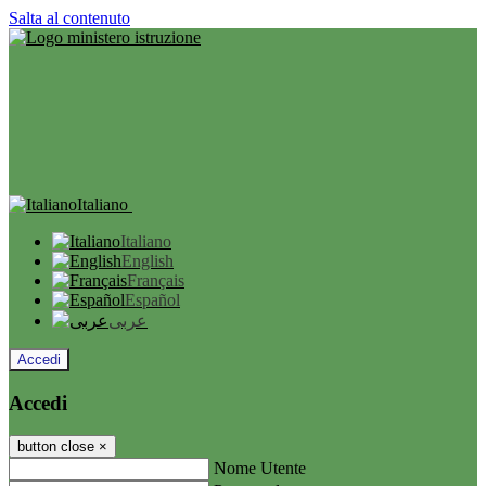
Salta al contenuto
Italiano
Italiano
English
Français
Español
عربى
Accedi
Accedi
button close
×
Nome Utente