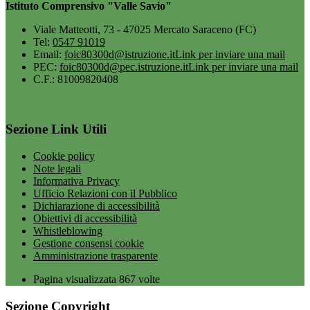
Istituto Comprensivo "Valle Savio"
Viale Matteotti, 73 - 47025 Mercato Saraceno (FC)
Tel:
0547 91019
Email:
foic80300d@istruzione.it
Link per inviare una mail
PEC:
foic80300d@pec.istruzione.it
Link per inviare una mail
C.F.: 81009820408
Sezione Link Utili
Cookie policy
Note legali
Informativa Privacy
Ufficio Relazioni con il Pubblico
Dichiarazione di accessibilità
Obiettivi di accessibilità
Whistleblowing
Gestione consensi cookie
Amministrazione trasparente
Pagina visualizzata
867
volte
Sezione Copyright