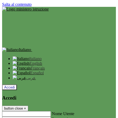
Salta al contenuto
Italiano
Italiano
English
Français
Español
عربى
Accedi
Accedi
button close
×
Nome Utente