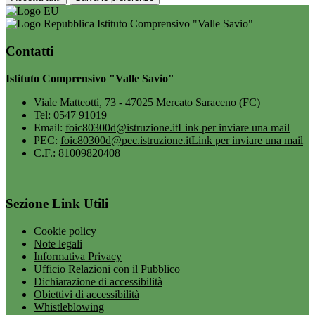
Istituto Comprensivo "Valle Savio"
Contatti
Istituto Comprensivo "Valle Savio"
Viale Matteotti, 73 - 47025 Mercato Saraceno (FC)
Tel:
0547 91019
Email:
foic80300d@istruzione.it
Link per inviare una mail
PEC:
foic80300d@pec.istruzione.it
Link per inviare una mail
C.F.: 81009820408
Sezione Link Utili
Cookie policy
Note legali
Informativa Privacy
Ufficio Relazioni con il Pubblico
Dichiarazione di accessibilità
Obiettivi di accessibilità
Whistleblowing