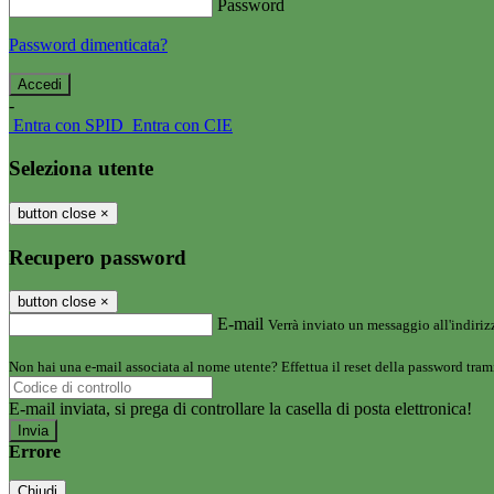
Password
Password dimenticata?
-
Entra con SPID
Entra con CIE
Seleziona utente
button close
×
Recupero password
button close
×
E-mail
Verrà inviato un messaggio all'indirizz
Non hai una e-mail associata al nome utente? Effettua il reset della password tram
E-mail inviata, si prega di controllare la casella di posta elettronica!
Errore
Chiudi