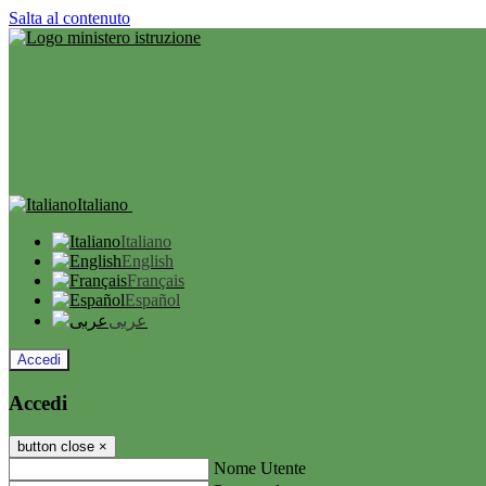
Salta al contenuto
Italiano
Italiano
English
Français
Español
عربى
Accedi
Accedi
button close
×
Nome Utente