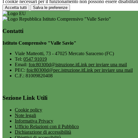
I cookie necessari per il funzionamento non possono essere disabilitati.
Accetta tutti
Salva le preferenze
Istituto Comprensivo "Valle Savio"
Contatti
Istituto Comprensivo "Valle Savio"
Viale Matteotti, 73 - 47025 Mercato Saraceno (FC)
Tel:
0547 91019
Email:
foic80300d@istruzione.it
Link per inviare una mail
PEC:
foic80300d@pec.istruzione.it
Link per inviare una mail
C.F.: 81009820408
Sezione Link Utili
Cookie policy
Note legali
Informativa Privacy
Ufficio Relazioni con il Pubblico
Dichiarazione di accessibilità
Obiettivi di accessibilità