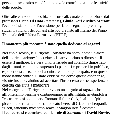
personale scolastico che dà un notevole contributo a tutte le attività
delle scuole.
Oltre alle emozionanti esibizioni musicali, curate con dedizione dai
professori
Elena Di Dato
(referente),
Giulia Gori
e
Milco Merloni
,
l'evento è stato anche l'occasione per la consegna dei premi agli
studenti vincitori del contest artistico previsto all'interno del Piano
Triennale dell'Offerta Formativa (PTOF).
Il momento più toccante è stato quello dedicato ai ragazzi.
Nel suo discorso, la Dirigente Tornatore ha sottolineato il valore
della partecipazione: "non vince chi arriva primo o dimostra di
essere il migliore. La vera vittoria risiede nel coraggio dimostrato
dagli alunni, che hanno superato la paura di esprimersi in pubblico,
esponendosi al rischio della critica e hanno partecipato, e in questo
modo hanno vinto". È stato evidenziato come queste esperienze,
vissute insieme, aiutino ad accettare l'insuccesso come esperienza di
crescita che aiuta a migliorare.
Nel congedo, la Dirigente ha rivolto un augurio ai ragazzi che
affronteranno l'esame e continueranno in altri istituti, invitandoli a
"costruire basi solide per affrontare il futuro". Agli alunni "più
piccoli" che rimarranno, ha dedicato i versi di Giacomo Leopardi:
"Godi, fanciullo mio; stato soave, / Stagion lieta è cotesta".
Il concerto si è concluso con le note di
Starman
di David Bowie,