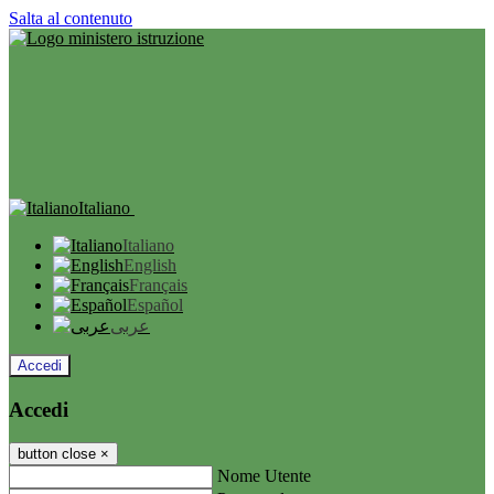
Salta al contenuto
Italiano
Italiano
English
Français
Español
عربى
Accedi
Accedi
button close
×
Nome Utente