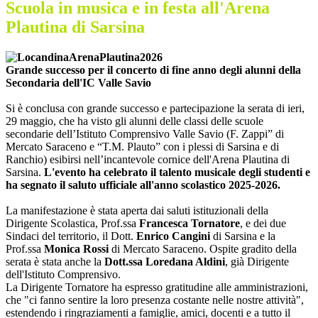
Scuola in musica e in festa all'Arena
Plautina di Sarsina
Grande successo per il concerto di fine anno degli alunni della
Secondaria dell'IC Valle Savio
Si è conclusa con grande successo e partecipazione la serata di ieri,
29 maggio, che ha visto gli alunni delle classi delle scuole
secondarie dell’Istituto Comprensivo Valle Savio (F. Zappi” di
Mercato Saraceno e “T.M. Plauto” con i plessi di Sarsina e di
Ranchio) esibirsi nell’incantevole cornice dell'Arena Plautina di
Sarsina.
L'evento ha celebrato il talento musicale degli studenti e
ha segnato il saluto ufficiale all'anno scolastico 2025-2026.
La manifestazione è stata aperta dai saluti istituzionali della
Dirigente Scolastica, Prof.ssa
Francesca Tornatore
, e dei due
Sindaci del territorio, il Dott.
Enrico Cangini
di Sarsina e la
Prof.ssa
Monica Rossi
di Mercato Saraceno. Ospite gradito della
serata è stata anche la
Dott.ssa Loredana Aldini
, già Dirigente
dell'Istituto Comprensivo.
La Dirigente Tornatore ha espresso gratitudine alle amministrazioni,
che "ci fanno sentire la loro presenza costante nelle nostre attività",
estendendo i ringraziamenti a famiglie, amici, docenti e a tutto il