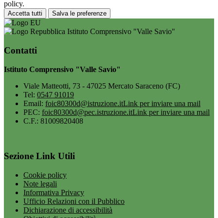
policy.
Accetta tutti
Salva le preferenze
Istituto Comprensivo "Valle Savio"
Contatti
Istituto Comprensivo "Valle Savio"
Viale Matteotti, 73 - 47025 Mercato Saraceno (FC)
Tel:
0547 91019
Email:
foic80300d@istruzione.it
Link per inviare una mail
PEC:
foic80300d@pec.istruzione.it
Link per inviare una mail
C.F.: 81009820408
Sezione Link Utili
Cookie policy
Note legali
Informativa Privacy
Ufficio Relazioni con il Pubblico
Dichiarazione di accessibilità