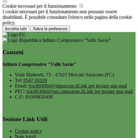
Cookie necessari per il funzionamento
I cookie necessari per il funzionamento non possono essere
disabilitati. È possibile consultare l'elenco nella pagina della cookie
policy.
Accetta tutti
Salva le preferenze
Istituto Comprensivo "Valle Savio"
Contatti
Istituto Comprensivo "Valle Savio"
Viale Matteotti, 73 - 47025 Mercato Saraceno (FC)
Tel:
0547 91019
Email:
foic80300d@istruzione.it
Link per inviare una mail
PEC:
foic80300d@pec.istruzione.it
Link per inviare una mail
C.F.: 81009820408
Sezione Link Utili
Cookie policy
Note legali