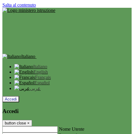
Salta al contenuto
Italiano
Italiano
English
Français
Español
عربى
Accedi
Accedi
button close
×
Nome Utente