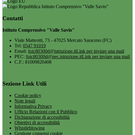
Istituto Comprensivo "Valle Savio"
Contatti
Istituto Comprensivo "Valle Savio"
Viale Matteotti, 73 - 47025 Mercato Saraceno (FC)
Tel:
0547 91019
Email:
foic80300d@istruzione.it
Link per inviare una mail
PEC:
foic80300d@pec.istruzione.it
Link per inviare una mail
C.F.: 81009820408
Sezione Link Utili
Cookie policy
Note legali
Informativa Privacy
Ufficio Relazioni con il Pubblico
Dichiarazione di accessibilità
Obiettivi di accessibilità
Whistleblowing
Gestione consensi cookie