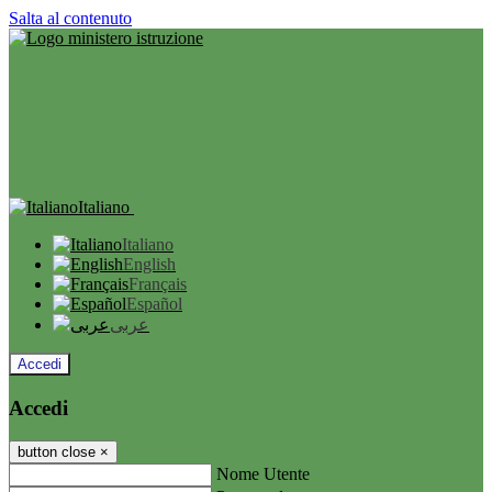
Salta al contenuto
Italiano
Italiano
English
Français
Español
عربى
Accedi
Accedi
button close
×
Nome Utente