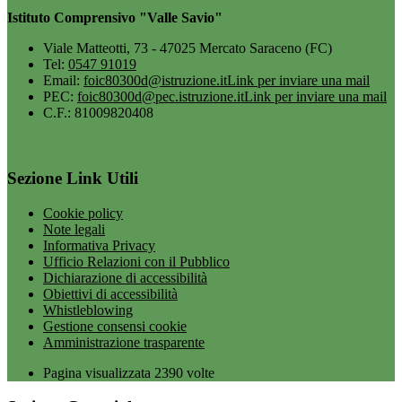
Istituto Comprensivo "Valle Savio"
Viale Matteotti, 73 - 47025 Mercato Saraceno (FC)
Tel:
0547 91019
Email:
foic80300d@istruzione.it
Link per inviare una mail
PEC:
foic80300d@pec.istruzione.it
Link per inviare una mail
C.F.: 81009820408
Sezione Link Utili
Cookie policy
Note legali
Informativa Privacy
Ufficio Relazioni con il Pubblico
Dichiarazione di accessibilità
Obiettivi di accessibilità
Whistleblowing
Gestione consensi cookie
Amministrazione trasparente
Pagina visualizzata
2390
volte