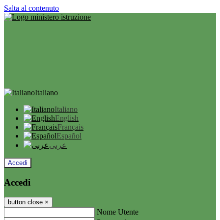
Salta al contenuto
Italiano
Italiano
English
Français
Español
عربى
Accedi
Accedi
button close
×
Nome Utente