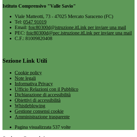
Istituto Comprensivo "Valle Savio"
Viale Matteotti, 73 - 47025 Mercato Saraceno (FC)
Tel:
0547 91019
Email:
foic80300d@istruzione.it
Link per inviare una mail
PEC:
foic80300d@pec.istruzione.it
Link per inviare una mail
C.F.: 81009820408
Sezione Link Utili
Cookie policy
Note legali
Informativa Privacy
Ufficio Relazioni con il Pubblico
Dichiarazione di accessibilità
Obiettivi di accessibilità
Whistleblowing
Gestione consensi cookie
Amministrazione trasparente
Pagina visualizzata
537
volte