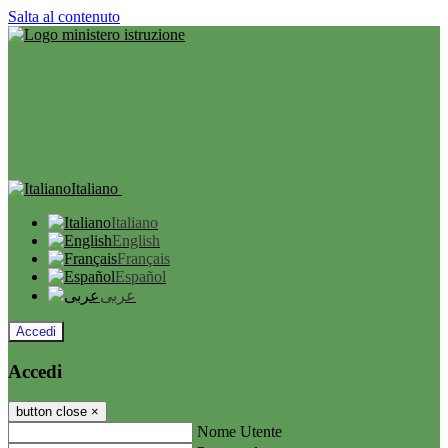
Salta al contenuto
Italiano
Italiano
English
Français
Español
عربى
Accedi
Accedi
button close
×
Nome Utente