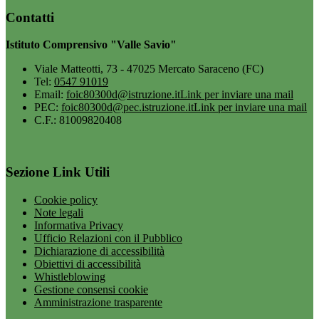
Contatti
Istituto Comprensivo "Valle Savio"
Viale Matteotti, 73 - 47025 Mercato Saraceno (FC)
Tel:
0547 91019
Email:
foic80300d@istruzione.it
Link per inviare una mail
PEC:
foic80300d@pec.istruzione.it
Link per inviare una mail
C.F.: 81009820408
Sezione Link Utili
Cookie policy
Note legali
Informativa Privacy
Ufficio Relazioni con il Pubblico
Dichiarazione di accessibilità
Obiettivi di accessibilità
Whistleblowing
Gestione consensi cookie
Amministrazione trasparente