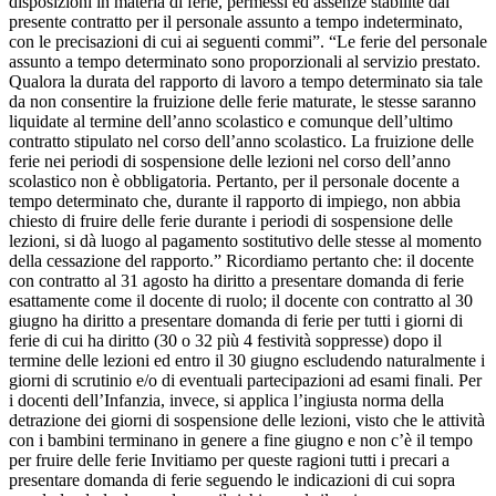
disposizioni in materia di ferie, permessi ed assenze stabilite dal
presente contratto per il personale assunto a tempo indeterminato,
con le precisazioni di cui ai seguenti commi”. “Le ferie del personale
assunto a tempo determinato sono proporzionali al servizio prestato.
Qualora la durata del rapporto di lavoro a tempo determinato sia tale
da non consentire la fruizione delle ferie maturate, le stesse saranno
liquidate al termine dell’anno scolastico e comunque dell’ultimo
contratto stipulato nel corso dell’anno scolastico. La fruizione delle
ferie nei periodi di sospensione delle lezioni nel corso dell’anno
scolastico non è obbligatoria. Pertanto, per il personale docente a
tempo determinato che, durante il rapporto di impiego, non abbia
chiesto di fruire delle ferie durante i periodi di sospensione delle
lezioni, si dà luogo al pagamento sostitutivo delle stesse al momento
della cessazione del rapporto.” Ricordiamo pertanto che: il docente
con contratto al 31 agosto ha diritto a presentare domanda di ferie
esattamente come il docente di ruolo; il docente con contratto al 30
giugno ha diritto a presentare domanda di ferie per tutti i giorni di
ferie di cui ha diritto (30 o 32 più 4 festività soppresse) dopo il
termine delle lezioni ed entro il 30 giugno escludendo naturalmente i
giorni di scrutinio e/o di eventuali partecipazioni ad esami finali. Per
i docenti dell’Infanzia, invece, si applica l’ingiusta norma della
detrazione dei giorni di sospensione delle lezioni, visto che le attività
con i bambini terminano in genere a fine giugno e non c’è il tempo
per fruire delle ferie Invitiamo per queste ragioni tutti i precari a
presentare domanda di ferie seguendo le indicazioni di cui sopra