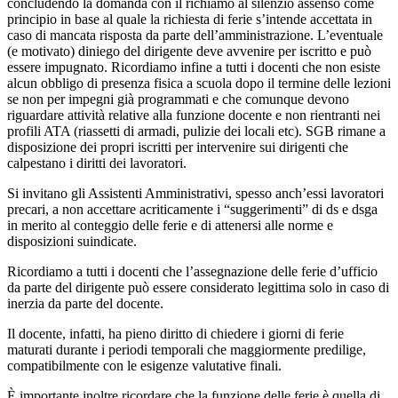
concludendo la domanda con il richiamo al silenzio assenso come
principio in base al quale la richiesta di ferie s’intende accettata in
caso di mancata risposta da parte dell’amministrazione. L’eventuale
(e motivato) diniego del dirigente deve avvenire per iscritto e può
essere impugnato. Ricordiamo infine a tutti i docenti che non esiste
alcun obbligo di presenza fisica a scuola dopo il termine delle lezioni
se non per impegni già programmati e che comunque devono
riguardare attività relative alla funzione docente e non rientranti nei
profili ATA (riassetti di armadi, pulizie dei locali etc). SGB rimane a
disposizione dei propri iscritti per intervenire sui dirigenti che
calpestano i diritti dei lavoratori.
Si invitano gli Assistenti Amministrativi, spesso anch’essi lavoratori
precari, a non accettare acriticamente i “suggerimenti” di ds e dsga
in merito al conteggio delle ferie e di attenersi alle norme e
disposizioni suindicate.
Ricordiamo a tutti i docenti che l’assegnazione delle ferie d’ufficio
da parte del dirigente può essere considerato legittima solo in caso di
inerzia da parte del docente.
Il docente, infatti, ha pieno diritto di chiedere i giorni di ferie
maturati durante i periodi temporali che maggiormente predilige,
compatibilmente con le esigenze valutative finali.
È importante inoltre ricordare che la funzione delle ferie è quella di