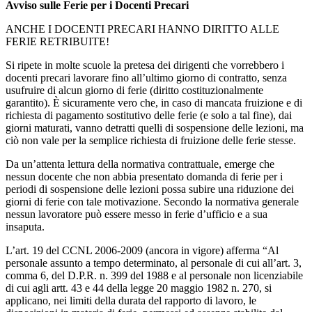
Avviso sulle Ferie per i Docenti Precari
ANCHE I DOCENTI PRECARI HANNO DIRITTO ALLE
FERIE RETRIBUITE!
Si ripete in molte scuole la pretesa dei dirigenti che vorrebbero i
docenti precari lavorare fino all’ultimo giorno di contratto, senza
usufruire di alcun giorno di ferie (diritto costituzionalmente
garantito). È sicuramente vero che, in caso di mancata fruizione e di
richiesta di pagamento sostitutivo delle ferie (e solo a tal fine), dai
giorni maturati, vanno detratti quelli di sospensione delle lezioni, ma
ciò non vale per la semplice richiesta di fruizione delle ferie stesse.
Da un’attenta lettura della normativa contrattuale, emerge che
nessun docente che non abbia presentato domanda di ferie per i
periodi di sospensione delle lezioni possa subire una riduzione dei
giorni di ferie con tale motivazione. Secondo la normativa generale
nessun lavoratore può essere messo in ferie d’ufficio e a sua
insaputa.
L’art. 19 del CCNL 2006-2009 (ancora in vigore) afferma “Al
personale assunto a tempo determinato, al personale di cui all’art. 3,
comma 6, del D.P.R. n. 399 del 1988 e al personale non licenziabile
di cui agli artt. 43 e 44 della legge 20 maggio 1982 n. 270, si
applicano, nei limiti della durata del rapporto di lavoro, le