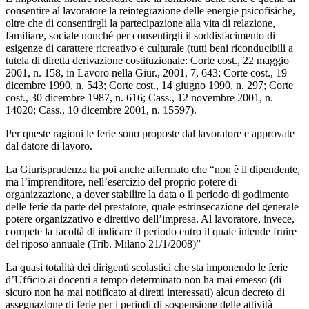
consentire al lavoratore la reintegrazione delle energie psicofisiche,
oltre che di consentirgli la partecipazione alla vita di relazione,
familiare, sociale nonché per consentirgli il soddisfacimento di
esigenze di carattere ricreativo e culturale (tutti beni riconducibili a
tutela di diretta derivazione costituzionale: Corte cost., 22 maggio
2001, n. 158, in Lavoro nella Giur., 2001, 7, 643; Corte cost., 19
dicembre 1990, n. 543; Corte cost., 14 giugno 1990, n. 297; Corte
cost., 30 dicembre 1987, n. 616; Cass., 12 novembre 2001, n.
14020; Cass., 10 dicembre 2001, n. 15597).
Per queste ragioni le ferie sono proposte dal lavoratore e approvate
dal datore di lavoro.
La Giurisprudenza ha poi anche affermato che “non è il dipendente,
ma l’imprenditore, nell’esercizio del proprio potere di
organizzazione, a dover stabilire la data o il periodo di godimento
delle ferie da parte del prestatore, quale estrinsecazione del generale
potere organizzativo e direttivo dell’impresa. Al lavoratore, invece,
compete la facoltà di indicare il periodo entro il quale intende fruire
del riposo annuale (Trib. Milano 21/1/2008)”
La quasi totalità dei dirigenti scolastici che sta imponendo le ferie
d’Ufficio ai docenti a tempo determinato non ha mai emesso (di
sicuro non ha mai notificato ai diretti interessati) alcun decreto di
assegnazione di ferie per i periodi di sospensione delle attività