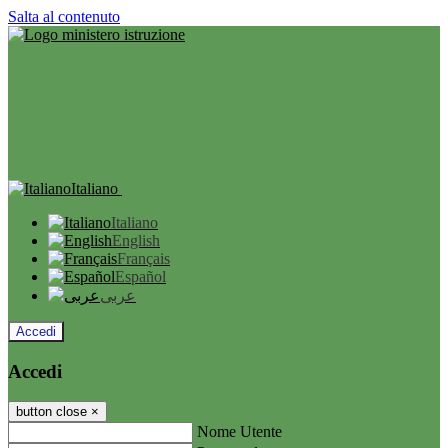
Salta al contenuto
Italiano
Italiano
English
Français
Español
عربى
Accedi
Accedi
button close
×
Nome Utente