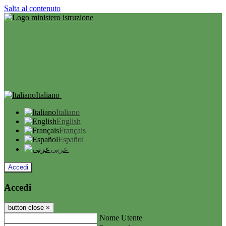
Salta al contenuto
Italiano
Italiano
English
Français
Español
عربى
Accedi
Accedi
button close
×
Nome Utente