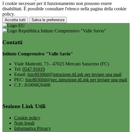
I cookie necessari per il funzionamento non possono essere
disabilitati. È possibile consultare l'elenco nella pagina della cookie
policy.
Accetta tutti
Salva le preferenze
Istituto Comprensivo "Valle Savio"
Contatti
Istituto Comprensivo "Valle Savio"
Viale Matteotti, 73 - 47025 Mercato Saraceno (FC)
Tel:
0547 91019
Email:
foic80300d@istruzione.it
Link per inviare una mail
PEC:
foic80300d@pec.istruzione.it
Link per inviare una mail
C.F.: 81009820408
Sezione Link Utili
Cookie policy
Note legali
Informativa Privacy